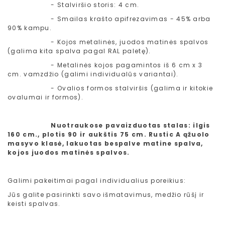
- Stalviršio storis: 4 cm.
- Smailas krašto apifrezavimas - 45% arba
90% kampu.
- Kojos metalinės, juodos matinės spalvos
(galima kita spalva pagal RAL paletę).
- Metalinės kojos pagamintos iš 6 cm x 3
cm. vamzdžio (galimi individualūs variantai).
- Ovalios formos stalviršis (galima ir kitokie
ovalumai ir formos).
Nuotraukose pavaizduotas stalas: ilgis
160 cm., plotis 90 ir aukštis 75 cm. Rustic A ąžuolo
masyvo klasė, lakuotas bespalve matine spalva,
kojos juodos matinės spalvos.
Galimi pakeitimai pagal individualius poreikius:
Jūs galite pasirinkti savo išmatavimus, medžio rūšį ir
keisti spalvas.