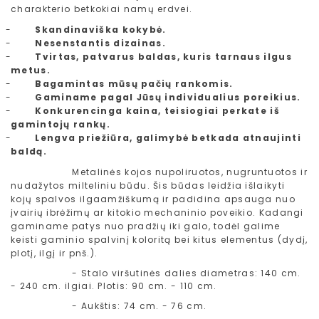
charakterio betkokiai namų erdvei.
-
Skandinaviška kokybė.
-
Nesenstantis dizainas.
-
Tvirtas, patvarus baldas, kuris tarnaus ilgus
metus.
-
Bagamintas mūsų pačių rankomis.
-
Gaminame pagal Jūsų individualius poreikius.
-
Konkurencinga kaina, teisiogiai perkate iš
gamintojų rankų.
-
Lengva priežiūra, galimybė betkada atnaujinti
baldą.
Metalinės kojos nupoliruotos, nugruntuotos ir
nudažytos milteliniu būdu. Šis būdas leidžia išlaikyti
kojų spalvos ilgaamžiškumą ir padidina apsauga nuo
įvairių ibrėžimų ar kitokio mechaninio poveikio. Kadangi
gaminame patys nuo pradžių iki galo, todėl galime
keisti gaminio spalvinį koloritą bei kitus elementus (dydį,
plotį, ilgį ir pnš.).
- Stalo viršutinės dalies diametras: 140 cm.
- 240 cm. ilgiai. Plotis: 90 cm. - 110 cm.
- Aukštis: 74 cm. - 76 cm.