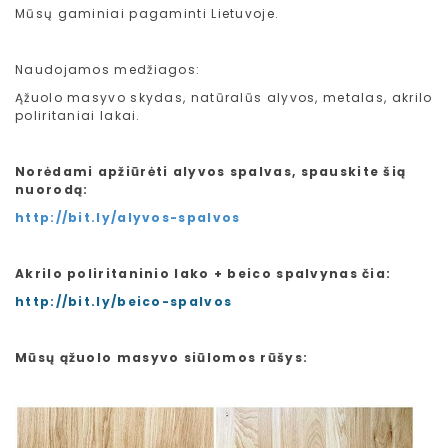
Mūsų gaminiai pagaminti Lietuvoje.
Naudojamos medžiagos:
Ąžuolo masyvo skydas, natūralūs alyvos, metalas, akrilo
poliritaniai lakai.
Norėdami apžiūrėti alyvos spalvas, spauskite šią
nuorodą:
http://bit.ly/alyvos-spalvos
Akrilo poliritaninio lako + beico spalvynas čia:
http://bit.ly/beico-spalvos
Mūsų ąžuolo masyvo siūlomos rūšys: