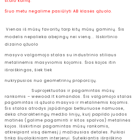
stalo kainą.
Šiuo metu negalime pasiūlyti AB klasės ąžuolo.
Vienas iš mūsų favoritų tarp kitų mūsų gaminių. Šis
modelis nepalieka abejingų nei vieną... Išskirtinio
dizaino ąžuolo
masyvo valgomojo stalas su industrinio stiliaus
metalinėmis masyviomis kojomis. Šios kojos itin
išraiškingos, šiek tiek
nukrypusios nuo geometrinių proporcijų.
Suprojektuotas ir pagamintas m
ūsų
rankomis – wewood.lt komandos. Šis valgomojo stalas
pagamintas iš ąžuolo masyvo ir metalinėmis kojomis.
Šis stalas atrodys įspūdingai betkuriuose namuose,
dėka charakteringų medžio linijų, kurį papildo juodos
matinės (galime pagaminti ir kitos spalvos) metalinės
kojos. Išskirtinai pagamintas mūsų rankomis,
atkreipiant visą dėmesį į mažiausias detales. Puikiai
tinka šiuolaikiniam interjerui. Suteikiantis išraiškino