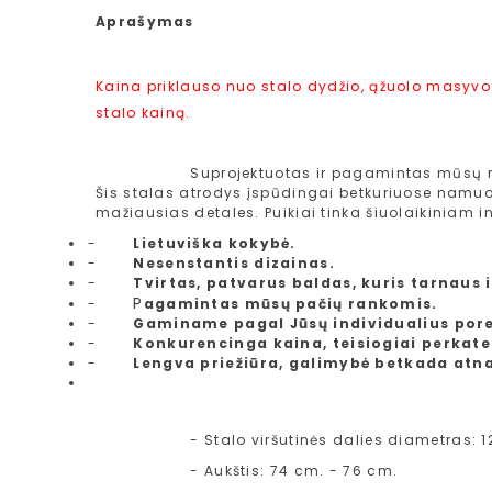
Aprašymas
Kaina priklauso nuo stalo dydžio, ąžuolo masyvo
stalo kainą.
Suprojektuotas ir pagamintas m
ūsų 
Šis stalas atrodys įspūdingai betkuriuose namuos
mažiausias detales. Puikiai tinka šiuolaikiniam in
-
Lietuviška kokybė.
-
Nesenstantis dizainas.
-
Tvirtas, patvarus baldas, kuris tarnaus 
P
-
agamintas mūsų pačių rankomis.
-
Gaminame pagal Jūsų individualius pore
-
Konkurencinga kaina, teisiogiai perkate
-
Lengva priežiūra, galimybė betkada atna
- Stalo viršutinės dalies diametras: 1
- Aukštis: 74 cm. - 76 cm.