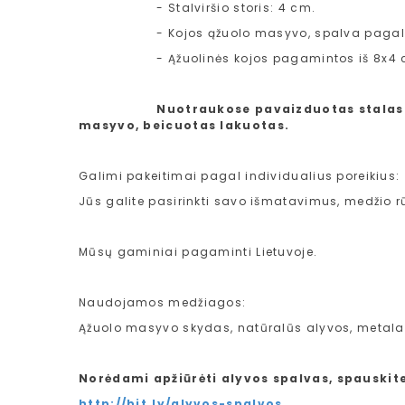
- Stalviršio storis: 4 cm.
- Kojos ąžuolo masyvo, spalva pagal s
- Ąžuolinės kojos pagamintos iš 8x4 
Nuotraukose pavaizduotas stalas: i
masyvo, beicuotas lakuotas.
Galimi pakeitimai pagal individualius poreikius:
Jūs galite pasirinkti savo išmatavimus, medžio rūš
Mūsų gaminiai pagaminti Lietuvoje.
Naudojamos medžiagos:
Ąžuolo masyvo skydas, natūralūs alyvos, metalas, 
Norėdami apžiūrėti alyvos spalvas, spauskit
http://bit.ly/alyvos-spalvos