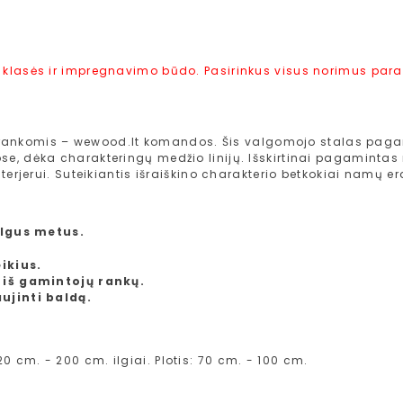
 klasės ir impregnavimo būdo. Pasirinkus visus norimus param
rankomis – wewood.lt komandos. Šis valgomojo stalas pagam
e, dėka charakteringų medžio linijų. Išskirtinai pagamintas
terjerui. Suteikiantis išraiškino charakterio betkokiai namų er
ilgus metus.
ikius.
 iš gamintojų rankų.
ujinti baldą.
20 cm. - 200 cm. ilgiai. Plotis: 70 cm. - 100 cm.