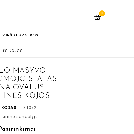
0
LVIRŠIO SPALVOS
INĖS KOJOS
LO MASYVO
OMOJO STALAS -
NA OVALUS,
LINĖS KOJOS
 KODAS:
ST072
Turime sandėlyje
Pasirinkimai