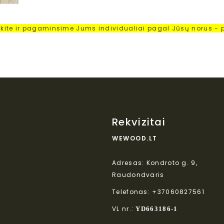
ykite ir pagaminsime Jums individualiai pagal Jūsų norus - p
Rekvizitai
WEWOOD.LT
Adresas: Kondroto g. 9,
Raudondvaris
Telefonas: +37060827561
VL nr.:
YD663186-1