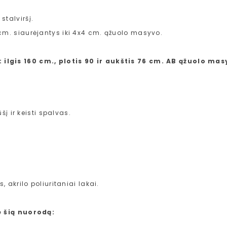
talviršį.
cm. siaurėjantys iki 4x4 cm. ąžuolo masyvo.
lgis 160 cm., plotis 90 ir aukštis 76 cm. AB ąžuolo masy
į ir keisti spalvas.
akrilo poliuritaniai lakai.
e šią nuorodą: