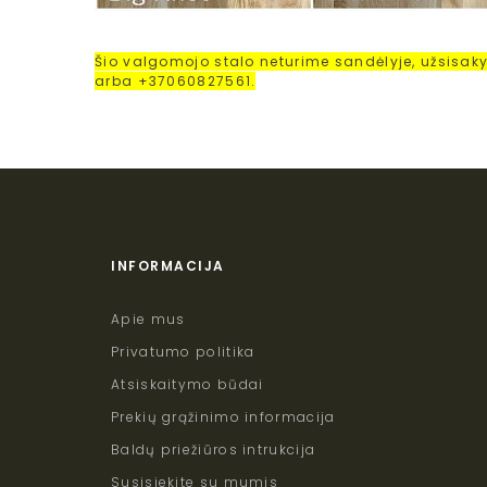
Šio valgomojo stalo neturime sandėlyje, užsisak
arba +37060827561.
INFORMACIJA
Apie mus
Privatumo politika
Atsiskaitymo būdai
Prekių grąžinimo informacija
Baldų priežiūros intrukcija
Susisiekite su mumis