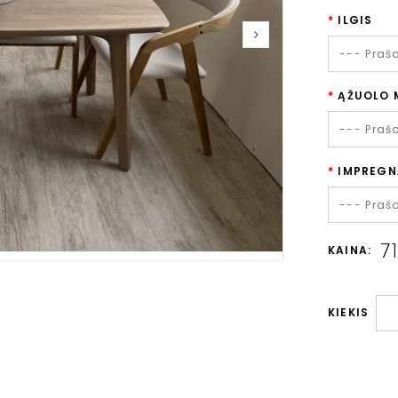
ILGIS
--- Praš
ĄŽUOLO 
--- Praš
IMPREGN
--- Praš
7
KAINA:
KIEKIS