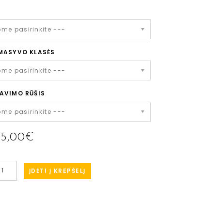
ome pasirinkite ---
MASYVO KLASĖS
ome pasirinkite ---
AVIMO RŪŠIS
ome pasirinkite ---
15,00€
ĮDĖTI Į KREPŠELĮ