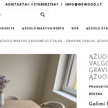
KONTAKTAI: +37060827561 / INFO@WEWOOD.LT
ISIEKITE
ĄŽUOLO MASYVO RŪŠYS
DUK
ĄŽUOLO STA
ĄŽUOLO MASYVO VALGOMOJO STALAS - GRAVINA OVALUS, ĄŽUOL
ĄŽUO
VALG
GRAVI
ĄŽUO
PRODUKTO
BŪSENA:
Galimi 