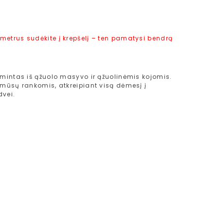
etrus sudėkite į krepšelį – ten pamatysi bendrą
intas iš ąžuolo masyvo ir ąžuolinėmis kojomis.
 mūsų rankomis, atkreipiant visą dėmesį į
dvei.