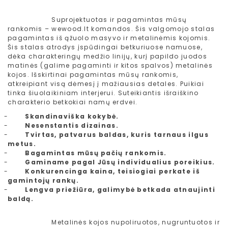
Suprojektuotas ir pagamintas m
ūsų
rankomis – wewood.lt komandos. Šis valgomojo stalas
pagamintas iš ąžuolo masyvo ir metalinėmis kojomis.
Šis stalas atrodys įspūdingai betkuriuose namuose,
dėka charakteringų medžio linijų, kurį papildo juodos
matinės (galime pagaminti ir kitos spalvos) metalinės
kojos. Išskirtinai pagamintas mūsų rankomis,
atkreipiant visą dėmesį į mažiausias detales. Puikiai
tinka šiuolaikiniam interjerui. Suteikiantis išraiškino
charakterio betkokiai namų erdvei.
-
Skandinaviška kokybė.
-
Nesenstantis dizainas.
-
Tvirtas, patvarus baldas, kuris tarnaus ilgus
metus.
-
Bagamintas mūsų pačių rankomis.
-
Gaminame pagal Jūsų individualius poreikius.
-
Konkurencinga kaina, teisiogiai perkate iš
gamintojų rankų.
-
Lengva priežiūra, galimybė betkada atnaujinti
baldą.
Metalinės kojos nupoliruotos, nugruntuotos ir