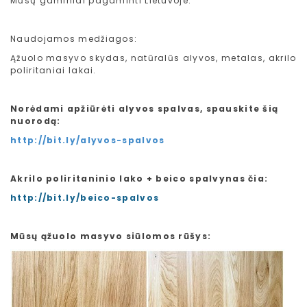
Mūsų gaminiai pagaminti Lietuvoje.
Naudojamos medžiagos:
Ąžuolo masyvo skydas, natūralūs alyvos, metalas, akrilo
poliritaniai lakai.
Norėdami apžiūrėti alyvos spalvas, spauskite šią
nuorodą:
http://bit.ly/alyvos-spalvos
Akrilo poliritaninio lako + beico spalvynas čia:
http://bit.ly/beico-spalvos
Mūsų ąžuolo masyvo siūlomos rūšys: