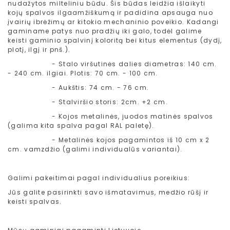
nudažytos milteliniu būdu. Šis būdas leidžia išlaikyti
kojų spalvos ilgaamžiškumą ir padidina apsauga nuo
įvairių ibrėžimų ar kitokio mechaninio poveikio. Kadangi
gaminame patys nuo pradžių iki galo, todėl galime
keisti gaminio spalvinį koloritą bei kitus elementus (dydį,
plotį, ilgį ir pnš.).
- Stalo viršutinės dalies diametras: 140 cm.
- 240 cm. ilgiai. Plotis: 70 cm. - 100 cm.
- Aukštis: 74 cm. - 76 cm.
- Stalviršio storis: 2cm. +2 cm.
- Kojos metalinės, juodos matinės spalvos
(galima kita spalva pagal RAL paletę).
- Metalinės kojos pagamintos iš 10 cm x 2
cm. vamzdžio (galimi individualūs variantai).
Galimi pakeitimai pagal individualius poreikius:
Jūs galite pasirinkti savo išmatavimus, medžio rūšį ir
keisti spalvas.