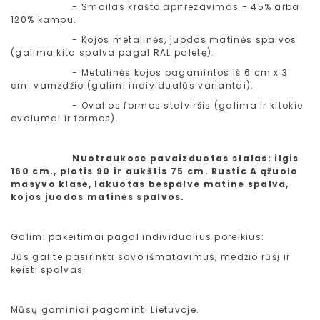
- Smailas krašto apifrezavimas - 45% arba
120% kampu.
- Kojos metalinės, juodos matinės spalvos
(galima kita spalva pagal RAL paletę).
- Metalinės kojos pagamintos iš 6 cm x 3
cm. vamzdžio (galimi individualūs variantai).
- Ovalios formos stalviršis (galima ir kitokie
ovalumai ir formos).
Nuotraukose pavaizduotas stalas: ilgis
160 cm., plotis 90 ir aukštis 75 cm. Rustic A ąžuolo
masyvo klasė, lakuotas bespalve matine spalva,
kojos juodos matinės spalvos.
Galimi pakeitimai pagal individualius poreikius:
Jūs galite pasirinkti savo išmatavimus, medžio rūšį ir
keisti spalvas.
Mūsų gaminiai pagaminti Lietuvoje.