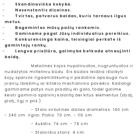
-
Skandinaviška kokybė.
-
Nesenstantis dizainas.
-
Tvirtas, patvarus baldas, kuris tarnaus ilgus
metus.
-
Bagamintas mūsų pačių rankomis.
-
Gaminame pagal Jūsų individualius poreikius.
-
Konkurencinga kaina, teisiogiai perkate iš
gamintojų rankų.
-
Lengva priežiūra, galimybė betkada atnaujinti
baldą.
Metalinės kojos nupoliruotos, nugruntuotos ir
nudažytos milteliniu būdu. Šis būdas leidžia išlaikyti
kojų spalvos ilgaamžiškumą ir padidina apsauga nuo
įvairių ibrėžimų ar kitokio mechaninio poveikio. Kadangi
gaminame patys nuo pradžių iki galo, todėl galime
keisti gaminio spalvinį koloritą bei kitus elementus (dydį,
plotį, ilgį ir pnš.).
- Stalo viršutinės dalies diametras: 140 cm.
- 240 cm. ilgiai. Plotis: 70 cm. - 110 cm.
- Aukštis: 74 cm. - 76 cm.
- Stalviršio storis: 4 cm.