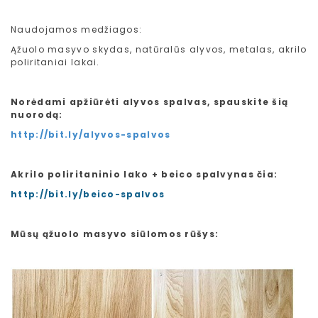
Naudojamos medžiagos:
Ąžuolo masyvo skydas, natūralūs alyvos, metalas, akrilo
poliritaniai lakai.
Norėdami apžiūrėti alyvos spalvas, spauskite šią
nuorodą:
http://bit.ly/alyvos-spalvos
Akrilo poliritaninio lako + beico spalvynas čia:
http://bit.ly/beico-spalvos
Mūsų ąžuolo masyvo siūlomos rūšys: