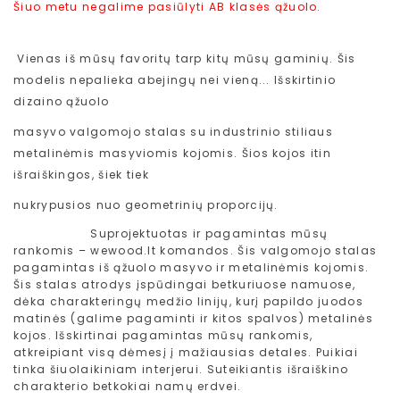
Šiuo metu negalime pasiūlyti AB klasės ąžuolo.
Vienas iš mūsų favoritų tarp kitų mūsų gaminių. Šis
modelis nepalieka abejingų nei vieną... Išskirtinio
dizaino ąžuolo
masyvo valgomojo stalas su industrinio stiliaus
metalinėmis masyviomis kojomis. Šios kojos itin
išraiškingos, šiek tiek
nukrypusios nuo geometrinių proporcijų.
Suprojektuotas ir pagamintas m
ūsų
rankomis – wewood.lt komandos. Šis valgomojo stalas
pagamintas iš ąžuolo masyvo ir metalinėmis kojomis.
Šis stalas atrodys įspūdingai betkuriuose namuose,
dėka charakteringų medžio linijų, kurį papildo juodos
matinės (galime pagaminti ir kitos spalvos) metalinės
kojos. Išskirtinai pagamintas mūsų rankomis,
atkreipiant visą dėmesį į mažiausias detales. Puikiai
tinka šiuolaikiniam interjerui. Suteikiantis išraiškino
charakterio betkokiai namų erdvei.