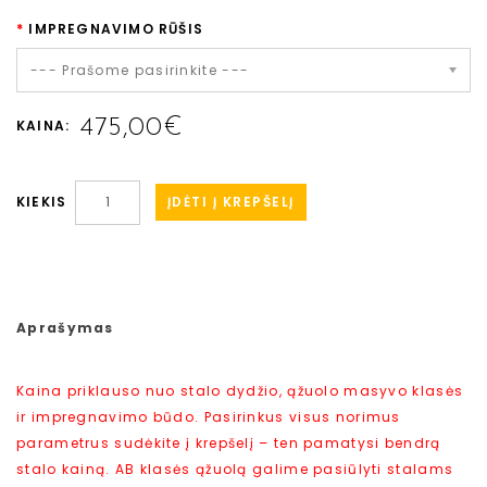
IMPREGNAVIMO RŪŠIS
--- Prašome pasirinkite ---
475,00€
KAINA:
ĮDĖTI Į KREPŠELĮ
KIEKIS
Aprašymas
Kaina priklauso nuo stalo dydžio, ąžuolo masyvo klasės
ir impregnavimo būdo. Pasirinkus visus norimus
parametrus sudėkite į krepšelį – ten pamatysi bendrą
stalo kainą. AB klasės ąžuolą galime pasiūlyti stalams