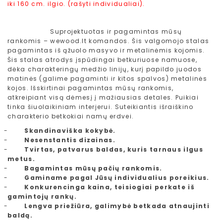
iki 160 cm. ilgio. (rašyti individualiai).
Suprojektuotas ir pagamintas m
ūsų
rankomis – wewood.lt komandos. Šis valgomojo stalas
pagamintas iš ąžuolo masyvo ir metalinėmis kojomis.
Šis stalas atrodys įspūdingai betkuriuose namuose,
dėka charakteringų medžio linijų, kurį papildo juodos
matinės (galime pagaminti ir kitos spalvos) metalinės
kojos. Išskirtinai pagamintas mūsų rankomis,
atkreipiant visą dėmesį į mažiausias detales. Puikiai
tinka šiuolaikiniam interjerui. Suteikiantis išraiškino
charakterio betkokiai namų erdvei.
-
Skandinaviška kokybė.
-
Nesenstantis dizainas.
-
Tvirtas, patvarus baldas, kuris tarnaus ilgus
metus.
-
Bagamintas mūsų pačių rankomis.
-
Gaminame pagal Jūsų individualius poreikius.
-
Konkurencinga kaina, teisiogiai perkate iš
gamintojų rankų.
-
Lengva priežiūra, galimybė betkada atnaujinti
baldą.