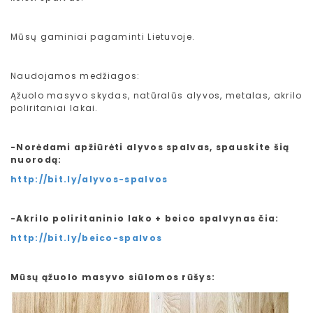
Mūsų gaminiai pagaminti Lietuvoje.
Naudojamos medžiagos:
Ąžuolo masyvo skydas, natūralūs alyvos, metalas, akrilo
poliritaniai lakai.
-Norėdami apžiūrėti alyvos spalvas, spauskite šią
nuorodą:
http://bit.ly/alyvos-spalvos
-Akrilo poliritaninio lako + beico spalvynas čia:
http://bit.ly/beico-spalvos
Mūsų ąžuolo masyvo siūlomos rūšys: