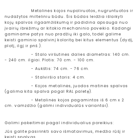
Metalinės kojos nupoliruotos, nugruntuotos ir
nudažytos milteliniu būdu. Šis būdas leidžia išlaikyti
kojų spalvos ilgaamžiškumą ir padidina apsauga nuo
įvairių ibrėžimų ar kitokio mechaninio poveikio. Kadangi
gaminame patys nuo pradžių iki galo, todėl galime
keisti gaminio spalvinį koloritą bei kitus elementus (dydį,
plotį, ilgį ir pnš.).
- Stalo viršutinės dalies diametras: 140 cm.
- 240 cm. ilgiai. Plotis: 70 cm. - 100 cm.
- Aukštis: 74 cm. - 76 cm.
- Stalviršio storis: 4 cm.
- Kojos metalinės, juodos matinės spalvos
(galima kita spalva pagal RAL paletę).
- Metalinės kojos pagamintos iš 6 cm x 2
cm. vamzdžio (galimi individualūs variantai).
Galimi pakeitimai pagal individualius poreikius:
Jūs galite pasirinkti savo išmatavimus, medžio rūšį ir
keisti spalvas.